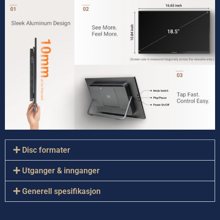
Disc formater
Utganger & innganger
Generell spesifikasjon