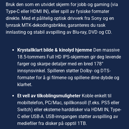
Bruk den som en utvidet skjerm for jobb og gaming (via
Type-C eller HDMI IN), eller spill av fysiske formater
direkte. Med et pålitelig optisk drivverk fra Sony og en
lynrask MTK-dekodingsbrikke, garanteres du rask
innlasting og stabil avspilling av Blu-ray, DVD og CD.
Krystallklart bilde & kinolyd hjemme
Den massive
18.5-tommers Full HD IPS-skjermen gir deg levende
farger og skarpe detaljer med en bred 178°
innsynsvinkel. Spilleren støtter Dolby- og DTS-
formater for å gi filmene og spillene dine dybde og
klarhet.
Et vell av tilkoblingsmuligheter
Koble enkelt til
mobiltelefon, PC/Mac, spillkonsoll (f.eks. PS5 eller
Switch) eller eksterne harddisker via HDMI IN, Type-
C eller USB-A. USB-inngangen støtter avspilling av
mediefiler fra disker på opptil 1TB.